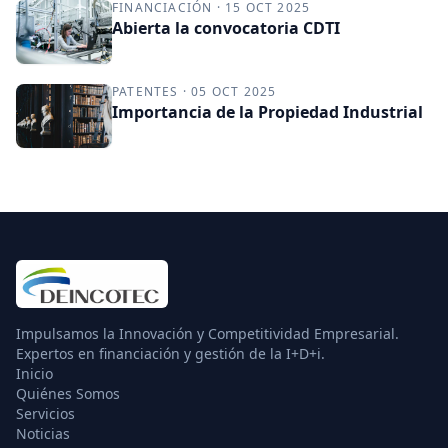
FINANCIACIÓN · 15 OCT 2025
Abierta la convocatoria CDTI
PATENTES · 05 OCT 2025
Importancia de la Propiedad Industrial
Impulsamos la Innovación y Competitividad Empresarial.
Expertos en financiación y gestión de la I+D+i.
Inicio
Quiénes Somos
Servicios
Noticias